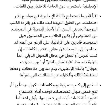
الإنجليزية باستمرار، دون الحاجة للاختيار بين اللغات.
اقرأ قدر ما تستطيع باللغة الإنجليزية في مواضع تثير
اهتمامك. من الطرق الجيدة لبدء ذلك هو بقراءة الكتب
الموجهة لحديثي السن، أو الأخبار اليومية في الصحف.
من المفترض أن يكون الطلاب من المستوى فوق
المتوسط قادرين على قراءتها، على الرغم من أنهم قد
يحتاجون إلى البحث عن معاني بعض الكلمات. إن
كنت تدرس أو تعمل في مجال التمويل الدولي، ابدأ
بقراءة صحيفة "فايننشال تايمز" أو "وول ستريت
جورنال" باللغة الإنجليزية. وقم بتدوين ملاحظات وخطط
لمناقشة آرائك وأفكارك عن المقالات التي تقرأها.
استمع إلى كتب صوتية وبودكاستات تكون مهتماً بها أو
تقع ضمن مجال تخصصك. توقف أثناء الاستماع
لتدوين أية كلمات أو تعابير لا تفهمها، وأولي اهتماماً
خاصاً بنبرات الصوت والتشديد على كلمات معينة.