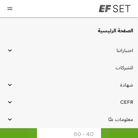
< CEFR و EF SET
الصفحة الرئيسية
المستوى المتوسط للغة
اختباراتنا
الإنجليزية
للشركات
B1/B2
شهادة
متحدث حُرّ
CEFR
معلومات عنّا
EF SET
40 - 60