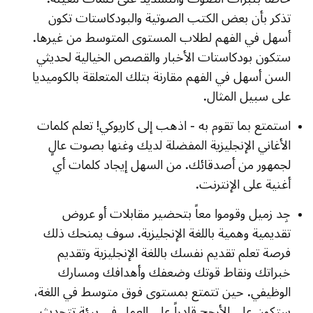
تذكر بأن بعض الكتب الصوتية والبودكاستات تكون
أسهل في الفهم لطلاب المستوى المتوسط من غيرها.
ستكون بودكاستات الأخبار والقصص الخيالية لحديثي
السن أسهل في الفهم مقارنة بتلك المتعلقة بالكوميديا
على سبيل المثال.
استمتع بما تقوم به - اذهب إلى كاريوكي! تعلم كلمات
الأغاني الإنجليزية المفضلة لديك وغنها بصوت عالٍ
لجمهور من أصدقائك. من السهل إيجاد كلمات أي
أغنية على الإنترنت.
جِد زميل وقوموا معاً بتحضير مقابلات أو عروض
تقديمية وهمية باللغة الإنجليزية. سوف يمنحك ذلك
فرصة تعلم تقديم نفسك باللغة الإنجليزية وتقديم
خبراتك ونقاط قوتك وضعفك وأهدافك ومسارك
الوظيفي. حين تتمتع بمستوى فوق متوسط في اللغة،
ستكون على الأرجح قادراً على العمل في بيئة تتحدث