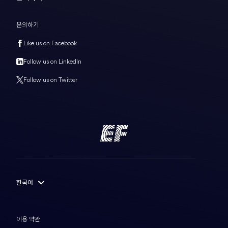
문의하기
Like us on Facebook
Follow us on LinkedIn
Follow us on Twitter
한국어
English
Français
이용 약관