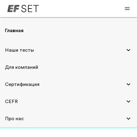
Главная
EF SET Certificate
Наши тесты
Пройдите наш 50-минутный тест и
Для компаний
получите ссылку на ваш
индивидуальный результат,
Сертификация
подтверждающий уровень владения
английским.
CEFR
Про нас