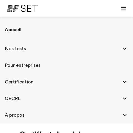
Accueil
Certificat EF SET
Nos tests
Passez notre EF SET et obtenez l'URL de
Pour entreprises
votre certificat d'anglais personnalisé.
Ajoutez-le à votre profil LinkedIn ou à
Certification
votre CV.
CECRL
À propos