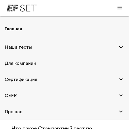
Главная
Часто задаваемые
Наши тесты
вопросы
Для компаний
Сертификация
CEFR
Информация об EF SET
Про нас
Что такое Стандартный тест по