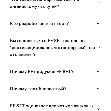
английскому языку EF?
Стандартный
Кто разработал этот тест?
тест
по
EF
английскому
Вы говорите, что EF SET создан по
SET
языку
"сертифицированным стандартам", что
разработан
EF
это значит?
компанией
(EF
EF
Результаты
SET)
Education
Почему EF придумал EF SET?
теста
–
First
обоснованы
это
Миссия
при
показателями
бесплатный
Почему тест бесплатный?
EF
поддержке
надёжности,
стандартизированный
–
команды
Тест
качества
онлайн
"Открывать
экспертов
EF SET оценивает все четыре языковых
EF
разработки
тест