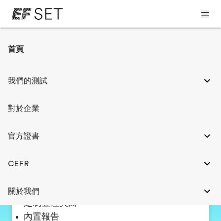
首頁
企業測試解決方案
我們的測試
對於企業
EF SET
At work
官方證書
CEFR
使用 EF SET 評估求職者、承包商或員工的英語水
平。 創建一個管理員帳戶以開始使用。
關於我們
定制登陸頁面
內置報告