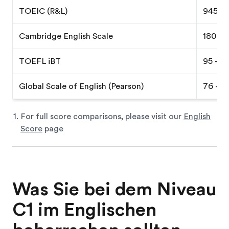
TOEIC (R&L)
945 - 
Cambridge English Scale
180 - 
TOEFL iBT
95 - 12
Global Scale of English (Pearson)
76 - 8
For full score comparisons, please visit our
English
Score
page
Was Sie bei dem Niveau
C1 im Englischen