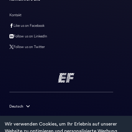
Kontakt
Like us on Facebook
Follow us on LinkedIn
Follow us on Twitter
Deutsch
English
Wir verwenden Cookies, um Ihr Erlebnis auf unserer
Français
AGB
Website zu optimieren und personalisierte Werbung