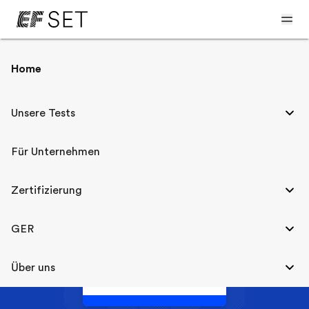
< GER und EF SET
Home
Englisch C1
Unsere Tests
Für Unternehmen
C1
Advanced
Zertifizierung
B2
C2
GER
EF SET
Über uns
61-70