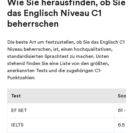
Wie Sie herausfinden, ob Sie
das Englisch Niveau C1
beherrschen
Die beste Art um festzustellen, ob Sie das Englisch C1
Niveau beherrschen, ist, einen hochqualitativen,
standardisierten Sprachtest zu machen. Unten
stehend finden Sie eine Liste von den größten,
anerkannten Tests und die zugehörigen C1-
Punktzahlen:
Test
Score 
EF SET
61 - 70
IELTS
6.5 - 7