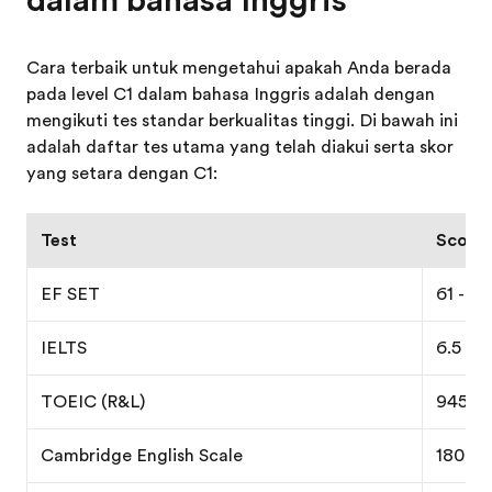
dalam bahasa Inggris
Cara terbaik untuk mengetahui apakah Anda berada
pada level C1 dalam bahasa Inggris adalah dengan
mengikuti tes standar berkualitas tinggi. Di bawah ini
adalah daftar tes utama yang telah diakui serta skor
yang setara dengan C1:
Test
Score 
EF SET
61 - 70
IELTS
6.5 - 7
TOEIC (R&L)
945 - 
Cambridge English Scale
180 - 