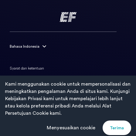
Bahasa Indonesia
English
Français
Syarat dan ketentuan
Deutsch
Kebijakan privasi
Kami menggunakan cookie untuk mempersonalisasi dan
Italiano
Kebijakan cookie
meningkatkan pengalaman Anda di situs kami. Kunjungi
Nederlands
Kebijakan Privasi kami untuk mempelajari lebih lanjut
atau kelola preferensi pribadi Anda melalui Alat
Português
© Signum International AG (2026). Hak cipta dilindungi Undang-
Persetujuan Cookie kami.
undang.
Русский
Español
Menyesuaikan cookie
Terima