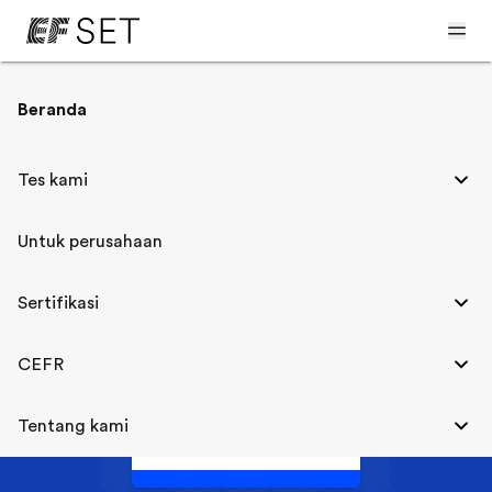
< CEFR dan EF SET
Beranda
Bahasa Inggris C1
Tes kami
Untuk perusahaan
C1
Advanced
Sertifikasi
B2
C2
CEFR
EF SET
Tentang kami
61-70