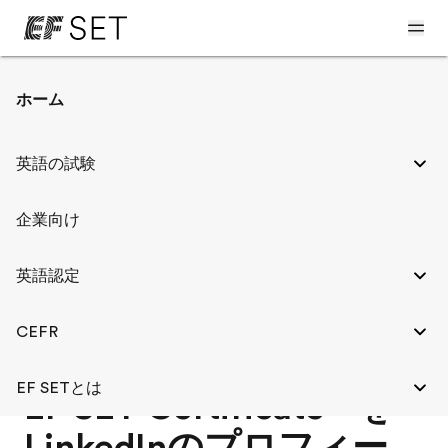
ホーム
LinkedInのプロフィ
英語の試験
ールに追加
企業向け
英語認定
CEFR
EF SETとは
EF SET Certificate™を
LinkedInのプロフィー