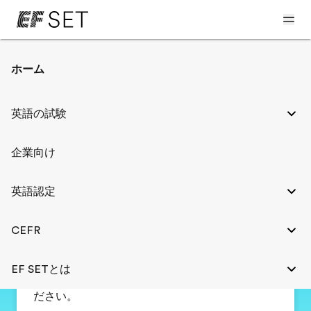
ホーム
2スキル英語力測定テスト
英語の試験
50
企業向け
MIN
英語認定
EF SET
CEFR
証明書が必要ですが、長時間の試験を受ける時間
EF SETとは
がない方は、この短い英語試験を受験してみてく
ださい。