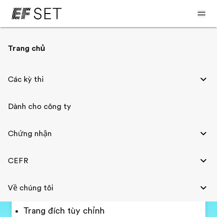
Trang chủ
Giải pháp đánh giá giáo dục
Các kỳ thi
Dành cho công ty
EF SET
In the classroom
Chứng nhận
CEFR
Sử dụng EF SET để đánh giá chính xác trình độ
tiếng Anh của học sinh (16 năm +). Tạo một tài
Về chúng tôi
khoản quản trị viên để bắt đầu.
Trang đích tùy chỉnh