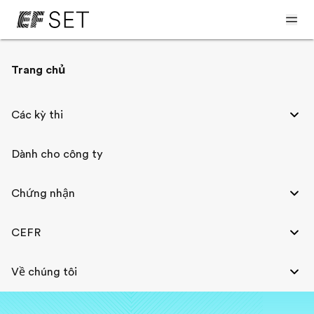
Trang chủ
Tìm chứng chỉ của bạn
Các kỳ thi
Nhập địa chỉ email bạn đã sử dụng khi làm bài
kiểm tra. Chúng tôi sẽ gửi cho bạn một liên kết
đến chứng chỉ của bạn.
Dành cho công ty
Chứng nhận
CEFR
Gởi
Về chúng tôi